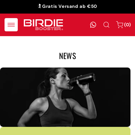
ZUM
🏌️ Gratis Versand ab €50
INHALT
SPRINGEN
0
WhatsApp
Warenkor
(0)
Artikel
NEWS