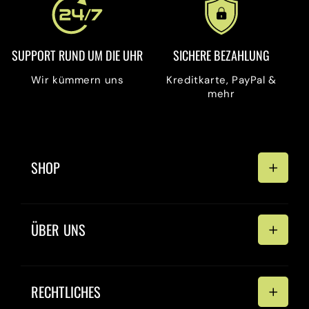
SUPPORT RUND UM DIE UHR
SICHERE BEZAHLUNG
Wir kümmern uns
Kreditkarte, PayPal &
mehr
SHOP
Home
ÜBER UNS
Sorten
Alle Produkte
Über uns
RECHTLICHES
FAQ