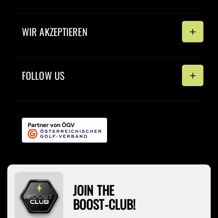
Kontakt
Impressum
WIR AKZEPTIEREN
Datenschutz
AGB
Zahlungsmethoden
Stornierungen
FOLLOW US
Widerrufsrecht
Facebook
Instagram
WhatsApp
Partner von ÖGV
JOIN THE
BOOST-CLUB!